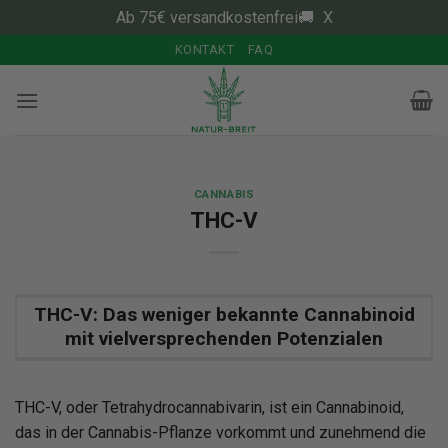
Ab 75€ versandkostenfrei🚚
X
Zum
KONTAKT
FAQ
Inhalt
springen
CANNABIS
THC-V
THC-V: Das weniger bekannte Cannabinoid
mit vielversprechenden Potenzialen
THC-V, oder Tetrahydrocannabivarin, ist ein Cannabinoid,
das in der Cannabis-Pflanze vorkommt und zunehmend die