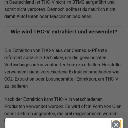
In Deutschland ist THC-V nicht im BTMG aufgeführt und
somit nicht verboten. Dennoch solltest du natürlich nicht
damit Autofahren oder Maschinen bedienen.
Wie wird THC-V extrahiert und verwendet?
Die Extraktion von THC-V aus der Cannabis-Pflanze
erfordert spezielle Techniken, um die gewünschten
Verbindungen in konzentrierter Form zu erhalten. Hersteller
verwenden häufig verschiedene Extraktionsmethoden wie
CO2-Extraktion oder Lösungsmittel-Extraktion, um THC-V
zu isolieren.
Nach der Extraktion kann THC-V in verschiedenen
Produkten verwendet werden. Es wird oft in Form von Ölen
oder Tinkturen angeboten, die oral eingenommen werden
können. Einige Hersteller mischen es auch mit CBD oder
anderen Cannabinoiden, um ein breiteres Spektrum an