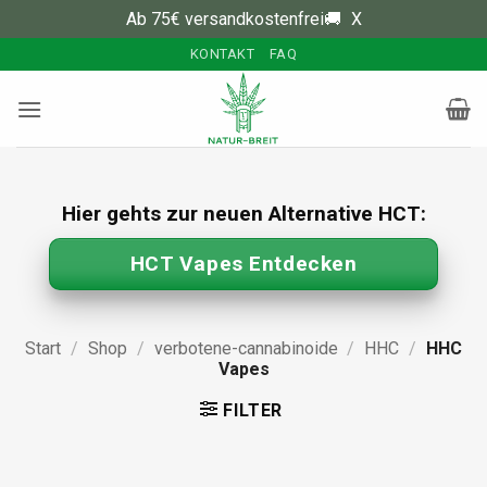
Ab 75€ versandkostenfrei🚚
X
Zum
KONTAKT
FAQ
Inhalt
springen
Hier gehts zur neuen Alternative HCT:
HCT Vapes Entdecken
Start
/
Shop
/
verbotene-cannabinoide
/
HHC
/
HHC
Vapes
FILTER