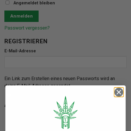
Angemeldet bleiben
Anmelden
Passwort vergessen?
REGISTRIEREN
Erforderlich
E-Mail-Adresse
Ein Link zum Erstellen eines neuen Passworts wird an
deine E-Mail-Adresse gesendet.
Ja, ich möchte ein Kundenkonto eröffnen und
akzeptiere die
Datenschutzerklärung
.