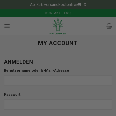
Ab 75€ versandkostenfrei🚚
X
Zum
KONTAKT
FAQ
Inhalt
springen
MY ACCOUNT
ANMELDEN
Erforderlich
Benutzername oder E-Mail-Adresse
Erforderlich
Passwort