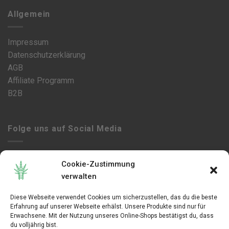
Allgemein
Impressum
Datenschutzerklärung
AGB
Affiliate Programm
B2B
Folge uns auf Social Media
Cookie-Zustimmung
verwalten
This site is protected by reCAPTCHA and the Google
Diese Webseite verwendet Cookies um sicherzustellen, das du die beste
Erfahrung auf unserer Webseite erhälst. Unsere Produkte sind nur für
Privacy Policy
and
Erwachsene. Mit der Nutzung unseres Online-Shops bestätigst du, dass
Terms of Service
apply.
du volljährig bist.