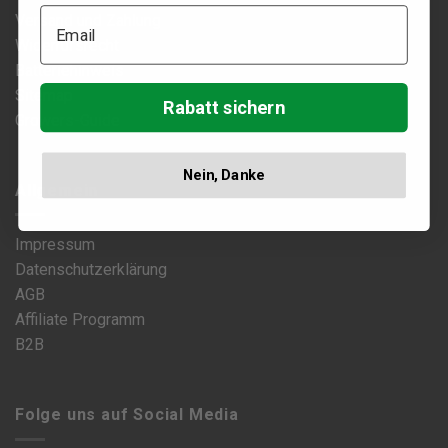
Versand und Zahlung
Widerrufsrecht
Batteriehinweis
Sitemap
Rabatt sichern
Growers-Guide
Nein, Danke
Allgemein
Impressum
Datenschutzerklärung
AGB
Affiliate Programm
B2B
Folge uns auf Social Media