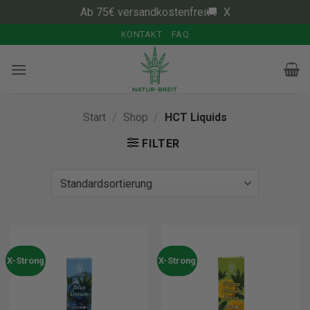
Ab 75€ versandkostenfrei🚚
X
Zum
KONTAKT
FAQ
Inhalt
springen
Start
/
Shop
/
HCT Liquids
FILTER
X-Strong
X-Strong