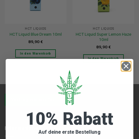
HCT LIQUIDS
HCT LIQUIDS
HCT Liquid Super Lemon Haze
HCT Liquid Blue Dream 10ml
10ml
89,90
€
89,90
€
In den Warenkorb
In den Warenkorb
Vertrag widerrufen
10% Rabatt
Informationen
Auf deine erste Bestellung