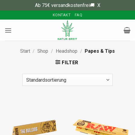
Ab 75€ versandkostenfrei🚚
X
Zum
KONTAKT
FAQ
Inhalt
springen
Start
/
Shop
/
Headshop
/
Papes & Tips
FILTER