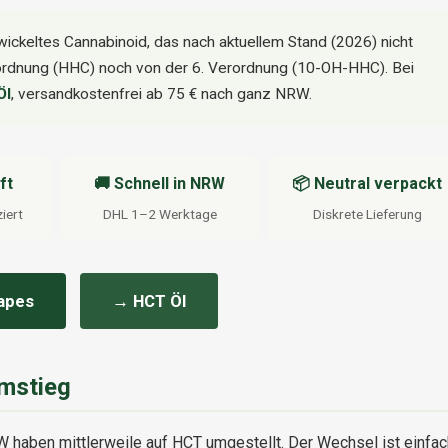
wickeltes Cannabinoid, das nach aktuellem Stand (2026) nicht
ordnung (HHC) noch von der 6. Verordnung (10-OH-HHC). Bei
Öl
, versandkostenfrei ab 75 € nach ganz NRW.
ft
🚚 Schnell in NRW
📦 Neutral verpackt
iert
DHL 1–2 Werktage
Diskrete Lieferung
apes
→ HCT Öl
Umstieg
aben mittlerweile auf HCT umgestellt. Der Wechsel ist einfac