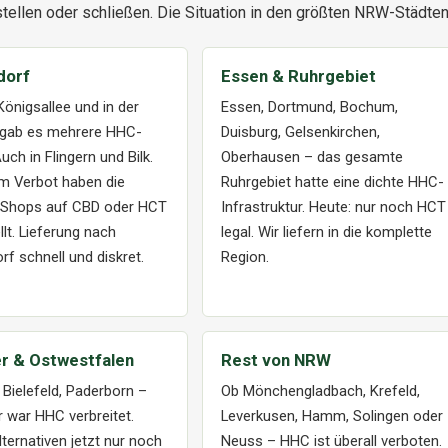
tellen oder schließen. Die Situation in den größten NRW-Städten
dorf
Essen & Ruhrgebiet
Königsallee und in der
Essen, Dortmund, Bochum,
 gab es mehrere HHC-
Duisburg, Gelsenkirchen,
uch in Flingern und Bilk.
Oberhausen – das gesamte
m Verbot haben die
Ruhrgebiet hatte eine dichte HHC-
 Shops auf CBD oder HCT
Infrastruktur. Heute: nur noch HCT
lt. Lieferung nach
legal. Wir liefern in die komplette
rf schnell und diskret.
Region.
r & Ostwestfalen
Rest von NRW
 Bielefeld, Paderborn –
Ob Mönchengladbach, Krefeld,
r war HHC verbreitet.
Leverkusen, Hamm, Solingen oder
lternativen jetzt nur noch
Neuss – HHC ist überall verboten.