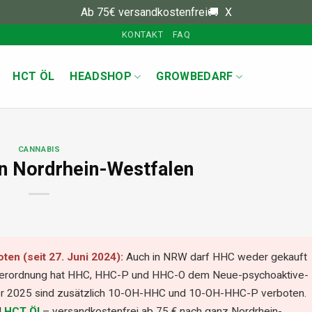
Ab 75€ versandkostenfrei🚚
X
KONTAKT
FAQ
HCT ÖL
HEADSHOP
GROWBEDARF
CANNABIS
n Nordrhein-Westfalen
ten (seit 27. Juni 2024):
Auch in NRW darf HHC weder gekauft
sverordnung hat HHC, HHC-P und HHC-O dem Neue-psychoaktive-
ber 2025 sind zusätzlich 10-OH-HHC und 10-OH-HHC-P verboten.
d
HCT Öl
– versandkostenfrei ab 75 € nach ganz Nordrhein-