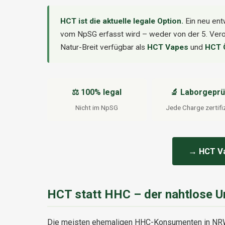
HCT ist die aktuelle legale Option.
Ein neu ent
vom NpSG erfasst wird – weder von der 5. Ver
Natur-Breit verfügbar als
HCT Vapes
und
HCT 
⚖️ 100% legal
🔬 Laborgeprü
Nicht im NpSG
Jede Charge zertifiz
→ HCT V
HCT statt HHC – der nahtlose 
Die meisten ehemaligen HHC-Konsumenten in NRW h