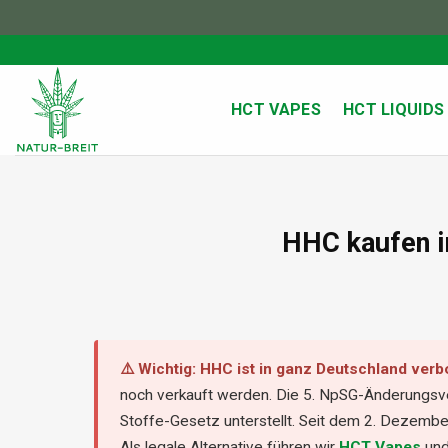
Zum
Inhalt
springen
HCT VAPES
HCT LIQUIDS
HHC kaufen i
⚠️ Wichtig: HHC ist in ganz Deutschland verbo
noch verkauft werden. Die 5. NpSG-Änderung
Stoffe-Gesetz unterstellt. Seit dem 2. Dezem
Als legale Alternative führen wir
HCT Vapes
un