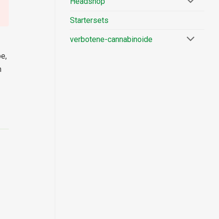
Headshop
Startersets
verbotene-cannabinoide
e,
n