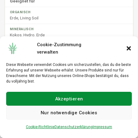
Geeignet für
Erde, Living Soil
Kokos, Hydro, Erde
Cookie-Zustimmung
verwalten
Lernkurve
Diese Webseite verwendet Cookies um sicherzustellen, das du die beste
Erfahrung auf unserer Webseite erhälst. Unsere Produkte sind nur für
Sanft, vergibt Fehler
Erwachsene. Mit der Nutzung unseres Online-Shops bestätigst du, dass
du volljährig bist.
Steiler, präzise nötig
Akzeptieren
Nur notwendige Cookies
Geruch beim Düngen
Cookie-Richtlinie
Datenschutzerklärung
Impressum
Kann unangenehm sein