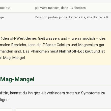
Lockout
pH-Wert messen, dann EC checken
gel
Position prüfen: junge Blätter = Ca, alte Blätter = K
t
den pH-Wert deines Gießwassers und – wenn möglich – des
timalen Bereichs, kann die Pflanze Calcium und Magnesium gar
vorhanden sind. Das Phänomen heißt
Nährstoff-Lockout
und ist
Cal-Mag-Mangel.
l-Mag-Mangel
ritt, kannst du ihn gezielt verhindern statt nur Symptome zu
tigen: