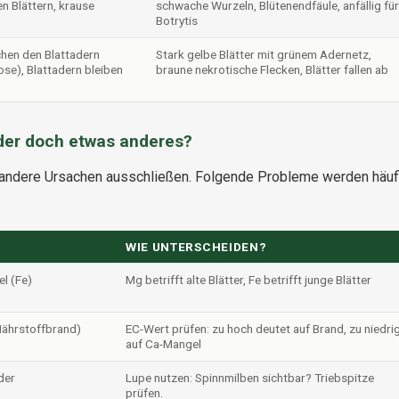
en Blättern, krause
schwache Wurzeln, Blütenendfäule, anfällig für
Botrytis
chen den Blattadern
Stark gelbe Blätter mit grünem Adernetz,
ose), Blattadern bleiben
braune nekrotische Flecken, Blätter fallen ab
der doch etwas anderes?
u andere Ursachen ausschließen. Folgende Probleme werden häuf
WIE UNTERSCHEIDEN?
l (Fe)
Mg betrifft alte Blätter, Fe betrifft junge Blätter
ährstoffbrand)
EC-Wert prüfen: zu hoch deutet auf Brand, zu niedri
auf Ca-Mangel
der
Lupe nutzen: Spinnmilben sichtbar? Triebspitze
prüfen.