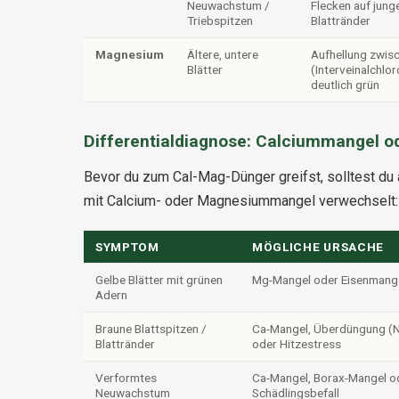
Neuwachstum /
Flecken auf jung
Triebspitzen
Blattränder
Magnesium
Ältere, untere
Aufhellung zwis
Blätter
(Interveinalchlor
deutlich grün
Differentialdiagnose: Calciummangel o
Bevor du zum Cal-Mag-Dünger greifst, solltest d
mit Calcium- oder Magnesiummangel verwechselt:
SYMPTOM
MÖGLICHE URSACHE
Gelbe Blätter mit grünen
Mg-Mangel oder Eisenmange
Adern
Braune Blattspitzen /
Ca-Mangel, Überdüngung (N
Blattränder
oder Hitzestress
Verformtes
Ca-Mangel, Borax-Mangel o
Neuwachstum
Schädlingsbefall