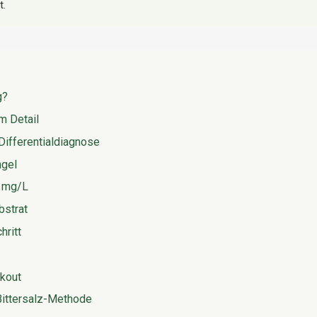
t.
g?
m Detail
ifferentialdiagnose
ngel
d mg/L
strat
hritt
kout
-Bittersalz-Methode