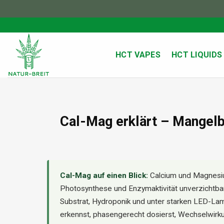
Zum
Inhalt
springen
HCT VAPES
HCT LIQUIDS
Cal-Mag erklärt – Mangelb
Cal-Mag auf einen Blick:
Calcium und Magnesiu
Photosynthese und Enzymaktivität unverzichtba
Substrat, Hydroponik und unter starken LED-Lamp
erkennst, phasengerecht dosierst, Wechselwir