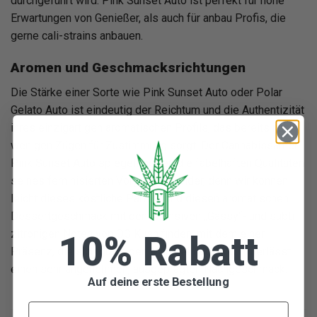
durchgeführt wird. Pink Sunset Auto ist perfekt für hohe
Erwartungen von Genießer, als auch für anbau Profis, die
gerne cali-strains anbauen.
Aromen und Geschmacksrichtungen
Die Stärke einer Sorte wie Pink Sunset Auto oder Polar
Gelato Auto ist eindeutig der Reichtum und die Authentizität
ihres einzigartigen aromatischen Profils, das bereits nach
wenigen Zügen für Zustimmung sorgt. Der Cannabissamen
Pink Sunset Auto spiegelt getreu die fabelhaften Qualitäten
seines feminisierten Vorgängers wider, denn wir können
leicht dieses köstliche Parfüm und diesen aromatischen
Dessertgeschmack mit den intensiven „Gassy“- und subtil
zitronigen Noten von OG Kush finden, mit dem einer
10% Rabatt
Präsenz, die sich gut in den Mund einfügt und hinterlässt
einen sehr angenehmen, ausgeprägten Nachgeschmack.
Auf deine erste Bestellung