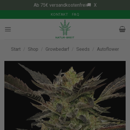
Ab 75€ versandkostenfrei🚚
X
Zum
KONTAKT
FAQ
Inhalt
springen
Start
/
Shop
/
Growbedarf
/
Seeds
/
Autoflower