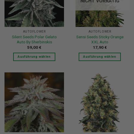
NICHT VORRÄTIG
Optionen
können
können
auf
auf
der
der
Produktseite
Produktseite
gewählt
AUTOFLOWER
AUTOFLOWER
gewählt
werden
Silent Seeds Polar Gelato
Sensi Seeds Sticky Orange
werden
Auto By Sherbinskis
XXL Auto
59,00
€
17,90
€
Ausführung wählen
Ausführung wählen
Dieses
Dieses
Produkt
Produkt
weist
weist
mehrere
mehrere
Varianten
Varianten
auf.
auf.
Die
Die
Optionen
Optionen
können
können
auf
auf
der
der
Produktseite
Produktseite