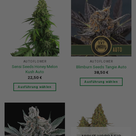
AUTOFLOWER
AUTOFLOWER
Sensi Seeds Honey Melon
Blimburn Seeds Tangie Auto
Kush Auto
38,50
€
22,50
€
Ausführung wählen
Ausführung wählen
Dieses
Dieses
Produkt
Produkt
weist
weist
mehrere
mehrere
Varianten
Varianten
auf.
auf.
Die
Die
Optionen