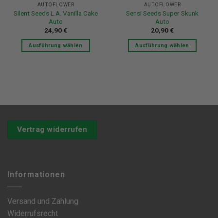
AUTOFLOWER
AUTOFLOWER
gewählt
gewählt
Silent Seeds L.A. Vanilla Cake
Sensi Seeds Super Skunk
werden
werden
Auto
Auto
24,90
€
20,90
€
Ausführung wählen
Ausführung wählen
Dieses
Dieses
Produkt
Produkt
weist
weist
mehrere
mehrere
Varianten
Varianten
auf.
auf.
Die
Die
Optionen
Optionen
Vertrag widerrufen
können
können
auf
auf
der
der
Produktseite
Produktseite
Informationen
gewählt
gewählt
werden
werden
Versand und Zahlung
Widerrufsrecht