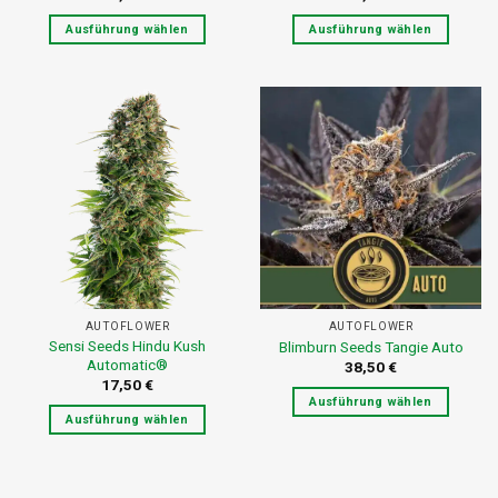
Ausführung wählen
Ausführung wählen
Dieses
Dieses
Produkt
Produkt
weist
weist
mehrere
mehrere
Varianten
Varianten
auf.
auf.
Die
Die
Optionen
Optionen
können
können
auf
auf
der
der
Produktseite
Produktseite
AUTOFLOWER
AUTOFLOWER
gewählt
gewählt
Sensi Seeds Hindu Kush
Blimburn Seeds Tangie Auto
werden
werden
Automatic®
38,50
€
17,50
€
Ausführung wählen
Ausführung wählen
Dieses
Dieses
Produkt
Produkt
weist
weist
mehrere