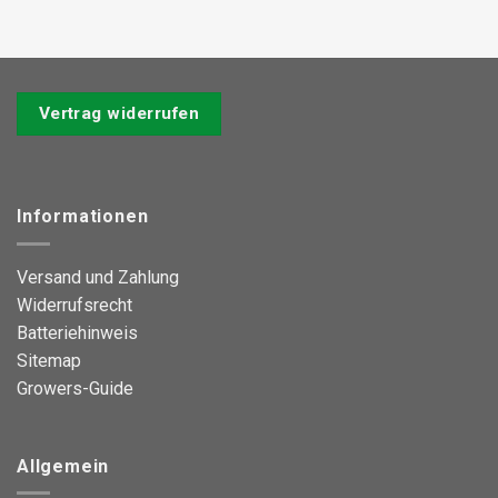
mehrere
Varianten
Varianten
auf.
auf.
Die
Die
Optionen
Optionen
Vertrag widerrufen
können
können
auf
auf
der
der
Produktseite
Produktseite
gewählt
Informationen
gewählt
werden
werden
Versand und Zahlung
Widerrufsrecht
Batteriehinweis
Sitemap
Growers-Guide
Allgemein