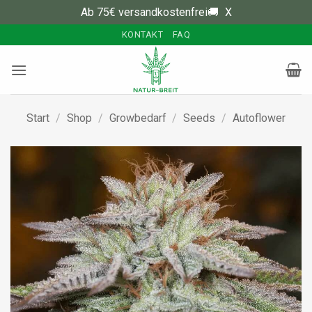
Ab 75€ versandkostenfrei🚚
X
Zum
KONTAKT
FAQ
Inhalt
springen
Start
/
Shop
/
Growbedarf
/
Seeds
/
Autoflower