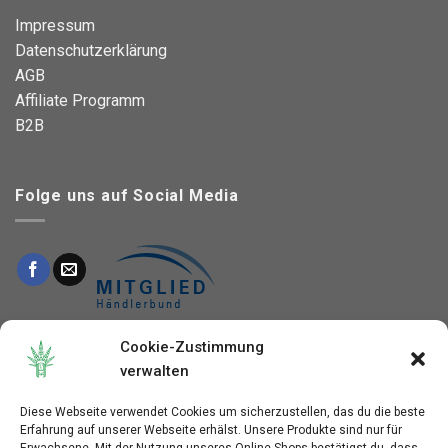
Impressum
Datenschutzerklärung
AGB
Affiliate Programm
B2B
Folge uns auf Social Media
This site is protected by reCAPTCHA and the Google
Cookie-Zustimmung
Privacy Policy
and
verwalten
Terms of Service
apply.
Diese Webseite verwendet Cookies um sicherzustellen, das du die beste
Erfahrung auf unserer Webseite erhälst. Unsere Produkte sind nur für