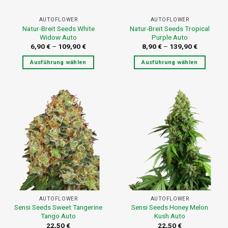
AUTOFLOWER
AUTOFLOWER
Natur-Breit Seeds White
Natur-Breit Seeds Tropical
Widow Auto
Purple Auto
6,90
€
–
109,90
€
8,90
€
–
139,90
€
Ausführung wählen
Ausführung wählen
Dieses
Dieses
Produkt
Produkt
weist
weist
mehrere
mehrere
Varianten
Varianten
auf.
auf.
Die
Die
Optionen
Optionen
können
können
auf
auf
der
der
Produktseite
Produktseite
AUTOFLOWER
AUTOFLOWER
gewählt
gewählt
Sensi Seeds Sweet Tangerine
Sensi Seeds Honey Melon
werden
werden
Tango Auto
Kush Auto
22,50
€
22,50
€