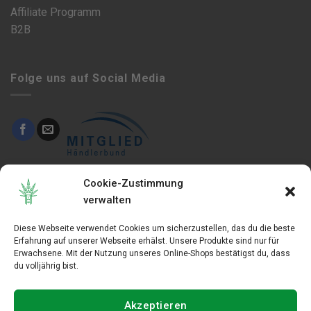
Affiliate Programm
B2B
Folge uns auf Social Media
This site is protected by reCAPTCHA and the Google
Cookie-Zustimmung
Privacy Policy
and
verwalten
Terms of Service
apply.
Diese Webseite verwendet Cookies um sicherzustellen, das du die beste
Erfahrung auf unserer Webseite erhälst. Unsere Produkte sind nur für
Erwachsene. Mit der Nutzung unseres Online-Shops bestätigst du, dass
du volljährig bist.
KONTAKT
FAQ
Akzeptieren