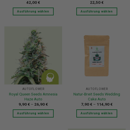
42,00
€
22,50
€
Ausführung wählen
Ausführung wählen
Dieses
Dieses
Produkt
Produkt
weist
weist
mehrere
mehrere
Varianten
Varianten
auf.
auf.
Die
Die
Optionen
Optionen
können
können
auf
auf
der
der
Produktseite
Produktseite
AUTOFLOWER
AUTOFLOWER
gewählt
gewählt
Royal Queen Seeds Amnesia
Natur-Breit Seeds Wedding
werden
werden
Haze Auto
Cake Auto
9,90
€
–
26,90
€
7,90
€
–
114,90
€
Ausführung wählen
Ausführung wählen
Dieses
Dieses
Produkt
Produkt