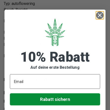
Typ: autoflowering
Rauch-Bericht
Energisch, Euphorisch, Aufgeputscht
Hersteller:
Blimburn Seeds
Dome of the Five SL Aribau, 161 08036
10% Rabatt
Barcelona
Auf deine erste Bestellung
PRODUKTSICHERHEIT
Produktsicherheit
Rabatt sichern
Herstellerinformationen
Blimburn Seeds