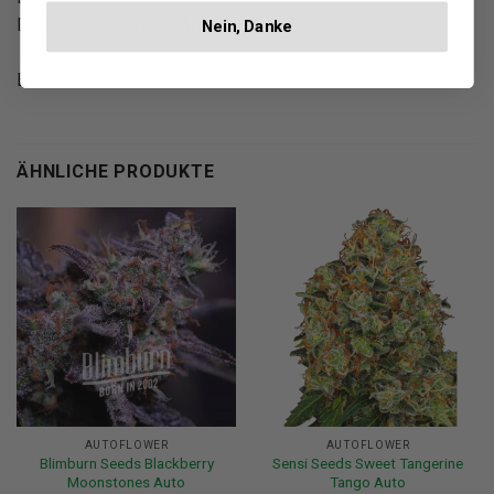
Dome of the Five SL Aribau, 161 08036
Nein, Danke
Barcelona
ÄHNLICHE PRODUKTE
AUTOFLOWER
AUTOFLOWER
Blimburn Seeds Blackberry
Sensi Seeds Sweet Tangerine
Moonstones Auto
Tango Auto