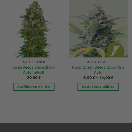
weist
weist
mehrere
mehrere
Varianten
Varianten
auf.
auf.
Die
Die
Optionen
Optionen
können
können
auf
auf
der
der
Produktseite
Produktseite
AUTOFLOWER
AUTOFLOWER
gewählt
gewählt
Sensi Seeds Shiva Skunk
Royal Queen Seeds Quick One
werden
werden
Automatic®
Auto
29,90
€
5,90
€
–
14,90
€
Ausführung wählen
Ausführung wählen
Dieses
Dieses
Produkt
Produkt
weist
weist
mehrere
mehrere
Varianten
Varianten
auf.
auf.
Die
Die