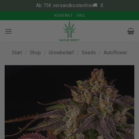
Ab 75€ versandkostenfrei🚚
X
Zum
KONTAKT
FAQ
Inhalt
springen
Start
/
Shop
/
Growbedarf
/
Seeds
/
Autoflower