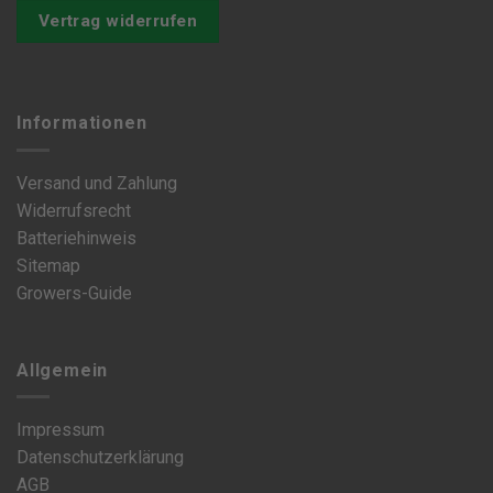
Optionen
Optionen
Vertrag widerrufen
können
können
auf
auf
der
der
Produktseite
Produktseite
Informationen
gewählt
gewählt
werden
werden
Versand und Zahlung
Widerrufsrecht
Batteriehinweis
Sitemap
Growers-Guide
Allgemein
Impressum
Datenschutzerklärung
AGB