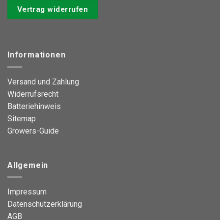
Optionen
Optionen
Vertrag widerrufen
können
können
auf
auf
der
der
Produktseite
Produktseite
Informationen
gewählt
gewählt
werden
werden
Versand und Zahlung
Widerrufsrecht
Batteriehinweis
Sitemap
Growers-Guide
Allgemein
Impressum
Datenschutzerklärung
AGB