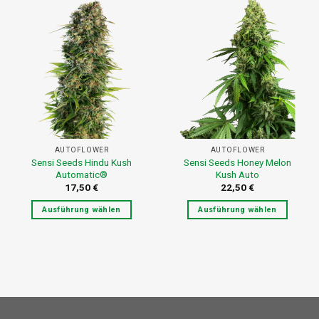
weist
weist
mehrere
mehrere
Varianten
Varianten
auf.
auf.
Die
Die
Optionen
Optionen
können
können
auf
auf
der
der
Produktseite
Produktseite
AUTOFLOWER
AUTOFLOWER
gewählt
gewählt
Sensi Seeds Hindu Kush
Sensi Seeds Honey Melon
werden
werden
Automatic®
Kush Auto
17,50
€
22,50
€
Ausführung wählen
Ausführung wählen
Dieses
Dieses
Produkt
Produkt
weist
weist
mehrere
mehrere
Varianten
Varianten
auf.
auf.
Die
Die