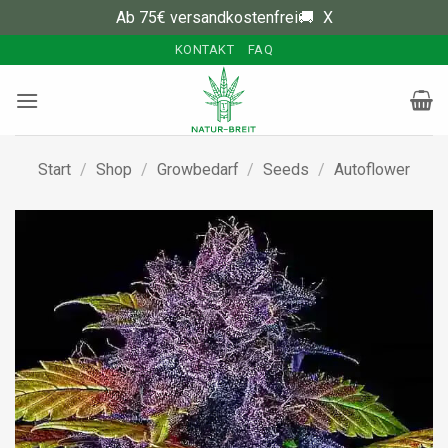
Ab 75€ versandkostenfrei🚚
X
Zum
KONTAKT
FAQ
Inhalt
springen
Start
/
Shop
/
Growbedarf
/
Seeds
/
Autoflower