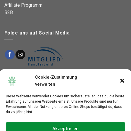
Affiliate Programm
B2B
Folge uns auf Social Media
This site is protected by reCAPTCHA and the Google
Cookie-Zustimmung
Privacy Policy
and
verwalten
Terms of Service
apply.
Diese Webseite verwendet Cookies um sicherzustellen, das du die beste
Erfahrung auf unserer Webseite erhälst. Unsere Produkte sind nur für
Erwachsene. Mit der Nutzung unseres Online-Shops bestätigst du, dass
du volljährig bist.
KONTAKT
FAQ
Akzeptieren