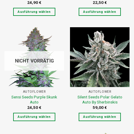
24,90
€
22,50
€
Ausführung wählen
Ausführung wählen
Dieses
Dieses
Produkt
Produkt
weist
weist
mehrere
mehrere
Varianten
Varianten
auf.
auf.
Die
Die
NICHT VORRÄTIG
Optionen
Optionen
können
können
auf
auf
der
der
Produktseite
Produktseite
AUTOFLOWER
AUTOFLOWER
gewählt
gewählt
Sensi Seeds Purple Skunk
Silent Seeds Polar Gelato
werden
werden
Auto
Auto By Sherbinskis
24,50
€
59,00
€
Ausführung wählen
Ausführung wählen
Dieses
Dieses
Produkt
Produkt