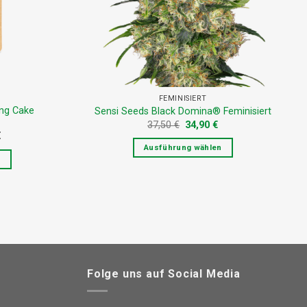
auf
der
eite
Produktseite
gewählt
werden
FEMINISIERT
ing Cake
Sensi Seeds Black Domina® Feminisiert
Ursprünglicher
Aktueller
37,50
€
34,90
€
Preis
Preis
€
war:
ist:
Ausführung wählen
37,50 €
34,90 €.
n
Dieses
Produkt
weist
mehrere
Varianten
n
auf.
Die
Folge uns auf Social Media
Optionen
n
können
auf