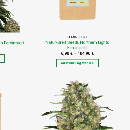
FEMINISIERT
Natur-Breit Seeds Northern Lights
h Feminisiert
Feminisiert
6,90
€
–
104,90
€
n
Ausführung wählen
Dieses
Produkt
weist
mehrere
n
Varianten
auf.
Die
n
Optionen
können