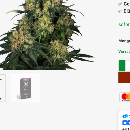
✅
Ge
✅ Blü
sofor
Meng
Vorrät
Sensi