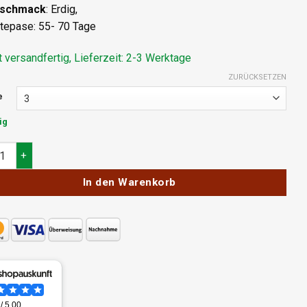
schmack
: Erdig,
tepase: 55- 70 Tage
t versandfertig, Lieferzeit: 2-3 Werktage
ZURÜCKSETZEN
e
ig
 Seeds Aloha OG Feminisiert Menge
In den Warenkorb