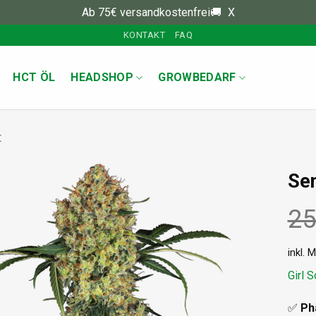
Ab 75€ versandkostenfrei🚚
X
KONTAKT
FAQ
HCT ÖL
HEADSHOP
GROWBEDARF
t
Sen
25
inkl. 
Girl 
✅
Ph