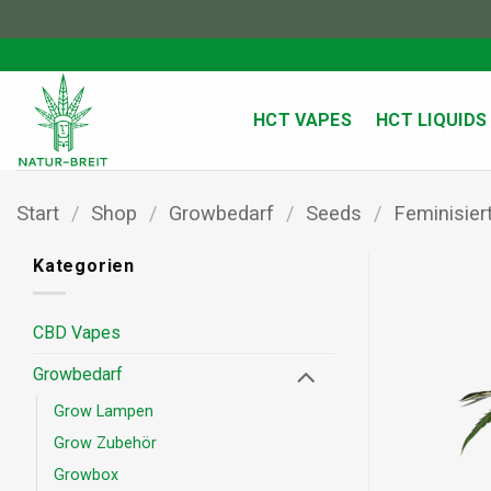
Zum
Inhalt
springen
HCT VAPES
HCT LIQUIDS
Start
/
Shop
/
Growbedarf
/
Seeds
/
Feminisier
Kategorien
CBD Vapes
Growbedarf
Grow Lampen
Grow Zubehör
Growbox