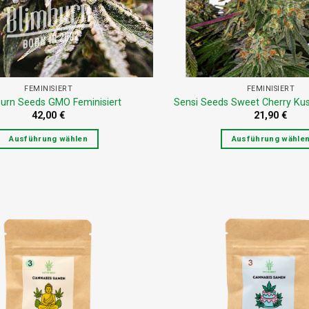
FEMINISIERT
FEMINISIERT
urn Seeds GMO Feminisiert
Sensi Seeds Sweet Cherry Kus
42,00
€
21,90
€
Ausführung wählen
Ausführung wähle
Dieses
Dieses
Produkt
Produkt
weist
weist
mehrere
mehrere
Varianten
Variante
auf.
auf.
Die
Die
Optionen
Optione
können
können
auf
auf