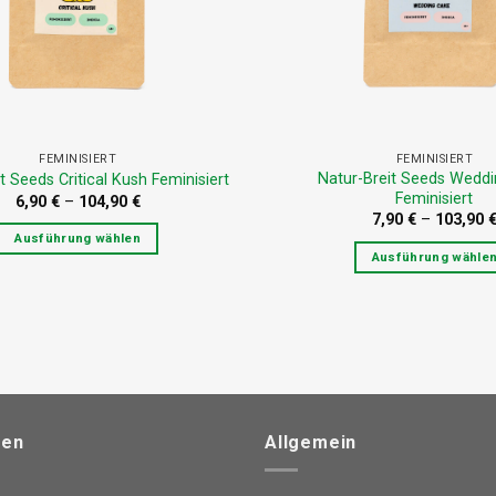
der
der
Produktseite
Produkts
gewählt
gewählt
werden
werden
FEMINISIERT
FEMINISIERT
Natur-Breit Seeds Wedd
t Seeds Critical Kush Feminisiert
Feminisiert
6,90
€
–
104,90
€
7,90
€
–
103,90
Ausführung wählen
Ausführung wähle
Dieses
Dieses
Produkt
Produkt
weist
weist
mehrere
mehrere
Varianten
Variante
auf.
auf.
Die
Die
nen
Allgemein
Optionen
Optione
können
können
auf