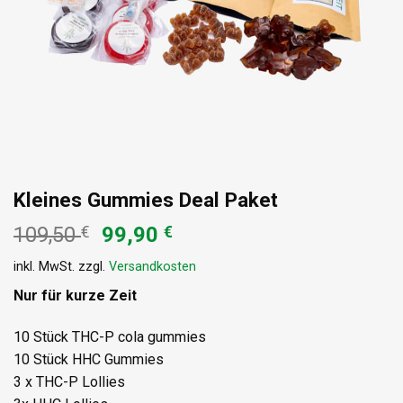
Kleines Gummies Deal Paket
Ursprünglicher
Aktueller
109,50
€
99,90
€
Preis
Preis
inkl. MwSt.
zzgl.
Versandkosten
war:
ist:
109,50 €
99,90 €.
Nur für kurze Zeit
10 Stück THC-P cola gummies
10 Stück HHC Gummies
3 x THC-P Lollies