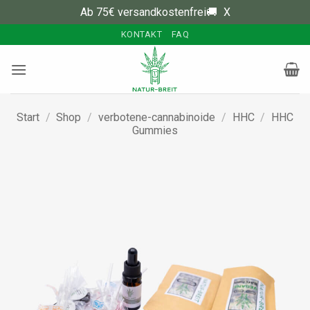
Ab 75€ versandkostenfrei🚚
X
Zum
KONTAKT
FAQ
Inhalt
springen
Start
/
Shop
/
verbotene-cannabinoide
/
HHC
/
HHC
Gummies