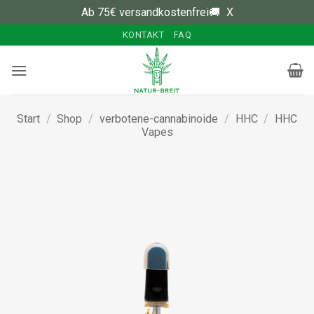
Ab 75€ versandkostenfrei🚚
X
Zum
KONTAKT
FAQ
Inhalt
springen
Start
/
Shop
/
verbotene-cannabinoide
/
HHC
/
HHC
Vapes