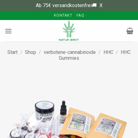
Ab 75€ versandkostenfrei🚚
X
Zum
KONTAKT
FAQ
Inhalt
springen
Start
/
Shop
/
verbotene-cannabinoide
/
HHC
/
HHC
Gummies