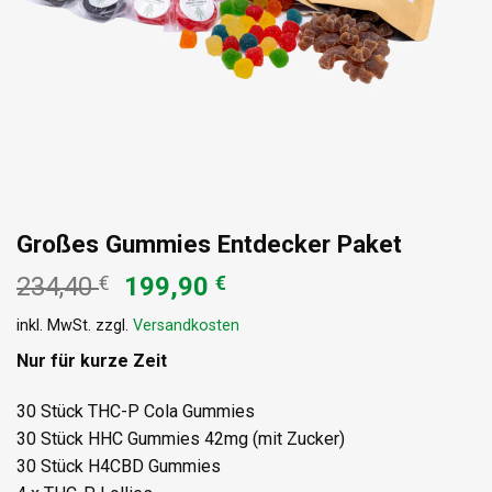
Großes Gummies Entdecker Paket
Ursprünglicher
Aktueller
234,40
€
199,90
€
Preis
Preis
inkl. MwSt.
zzgl.
Versandkosten
war:
ist:
234,40 €
199,90 €.
Nur für kurze Zeit
30 Stück THC-P Cola Gummies
30 Stück HHC Gummies 42mg (mit Zucker)
30 Stück H4CBD Gummies