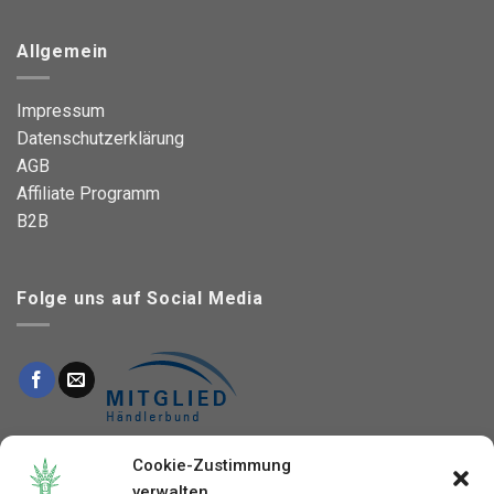
Allgemein
Impressum
Datenschutzerklärung
AGB
Affiliate Programm
B2B
Folge uns auf Social Media
This site is protected by reCAPTCHA and the Google
Cookie-Zustimmung
Privacy Policy
and
verwalten