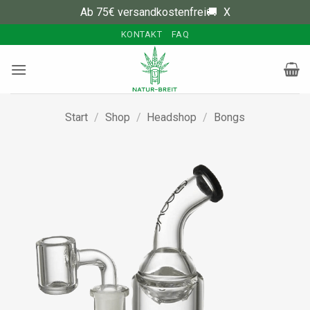
Ab 75€ versandkostenfrei🚚
X
Zum
KONTAKT
FAQ
Inhalt
springen
Start
/
Shop
/
Headshop
/
Bongs