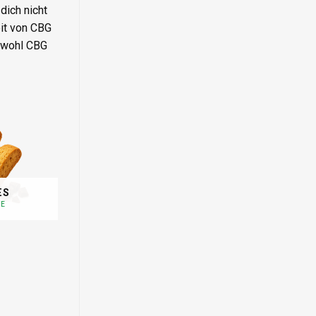
dich nicht
it von CBG
sowohl CBG
ES
TE