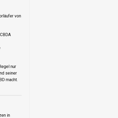
orläufer von
, CBDA
e
Regel nur
und seiner
CBD macht.
zen in