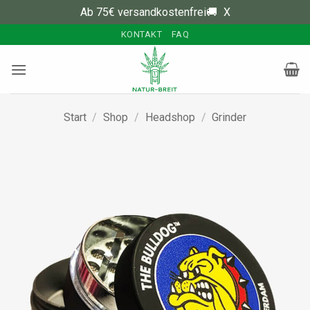
Ab 75€ versandkostenfrei🚚
X
Zum
KONTAKT
FAQ
Inhalt
springen
Start
/
Shop
/
Headshop
/
Grinder