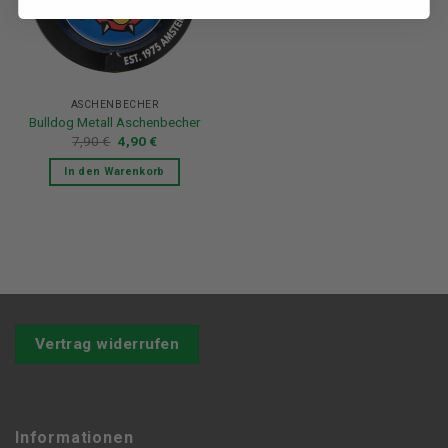
ASCHENBECHER
Bulldog Metall Aschenbecher
Ursprünglicher
Aktueller
7,90
€
4,90
€
Preis
Preis
war:
ist:
In den Warenkorb
7,90 €
4,90 €.
Vertrag widerrufen
Informationen