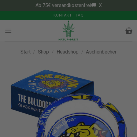
Ab 75€ versandkostenfrei🚚
X
Zum
KONTAKT
FAQ
Inhalt
springen
Start
/
Shop
/
Headshop
/
Aschenbecher