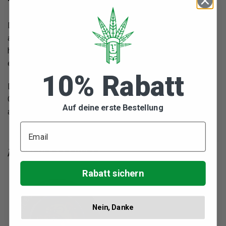
Der Bulldog-Glasaschenbecher hat ein vollfarbiges Logo
am Boden. Er hat einen Durchmesser von 10 cm und ist aus
hochwertigem, leicht zu reinigendem Glas gefertigt – ein
echter Hingucker.
10% Rabatt
Der Aschenbecher wird in einer schönen blauen
Geschenkbox geliefert und wird auf jedem Tisch gut
Auf deine erste Bestellung
aussehen.
ÄHNLICHE PRODUKTE
Rabatt sichern
Nein, Danke