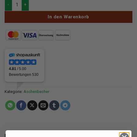
Bulldog Glas Aschenbecher Menge
In den Warenkorb
Kategorie:
Aschenbecher
BESCHREIBUNG