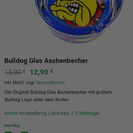
Bulldog Glas Aschenbecher
Ursprünglicher
Aktueller
15,90
€
12,90
€
Preis
Preis
inkl. MwSt.
zzgl.
Versandkosten
war:
ist:
15,90 €
12,90 €.
Der Original Bulldog Glas Aschenbecher mit großem
Bulldog Logo unter dem Boden.
sofort versandfertig, Lieferzeit: 2-3 Werktage
Vorrätig