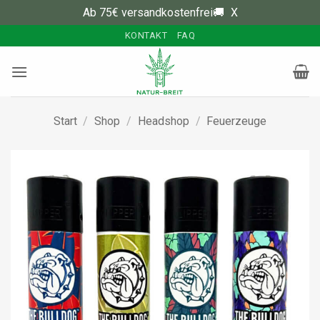
Ab 75€ versandkostenfrei🚚
X
Zum
KONTAKT
FAQ
Inhalt
springen
Start
/
Shop
/
Headshop
/
Feuerzeuge