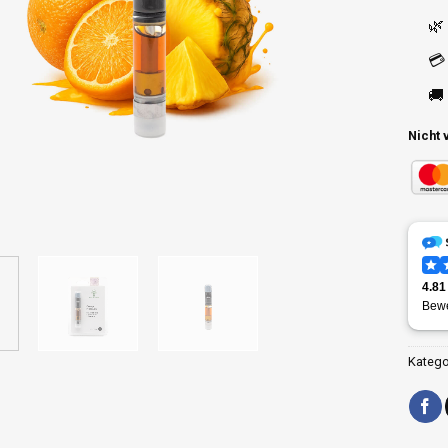
🌿
💳
🚚
Nicht 
Katego