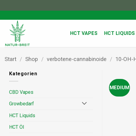
Zum
Inhalt
springen
HCT VAPES
HCT LIQUIDS
Start
/
Shop
/
verbotene-cannabinoide
/
10-OH-
Kategorien
MEDIUM
CBD Vapes
Growbedarf
HCT Liquids
HCT Öl