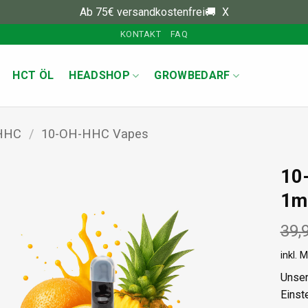
Ab 75€ versandkostenfrei🚚
X
KONTAKT
FAQ
HCT ÖL
HEADSHOP
GROWBEDARF
HHC
/
10-OH-HHC Vapes
10
1ml
39,
inkl. 
Unser
Einste