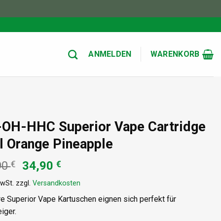
ANMELDEN
WARENKORB
-OH-HHC Superior Vape Cartridge
 Orange Pineapple
Ursprünglicher
Aktueller
90
€
34,90
€
Preis
Preis
MwSt.
zzgl.
Versandkosten
war:
ist:
39,90 €
34,90 €.
e Superior Vape Kartuschen eignen sich perfekt für
iger.