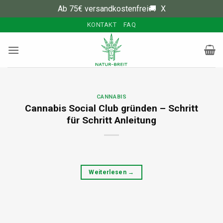
Ab 75€ versandkostenfrei🚚
X
Zum
KONTAKT
FAQ
Inhalt
springen
CANNABIS
Cannabis Social Club gründen – Schritt
für Schritt Anleitung
Weiterlesen
→