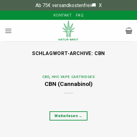
Ab 75€ versandkostenfrei🚚
X
Zum
KONTAKT
FAQ
Inhalt
springen
SCHLAGWORT-ARCHIVE:
CBN
CBD
,
HHC VAPE CARTRIDGES
CBN (Cannabinol)
Weiterlesen
→