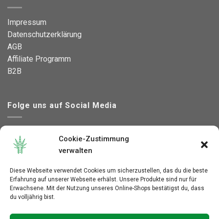
Impressum
Datenschutzerklärung
AGB
Affiliate Programm
B2B
Folge uns auf Social Media
Cookie-Zustimmung
verwalten
This site is protected by reCAPTCHA and the Google
Diese Webseite verwendet Cookies um sicherzustellen, das du die beste
Erfahrung auf unserer Webseite erhälst. Unsere Produkte sind nur für
Privacy Policy
and
Erwachsene. Mit der Nutzung unseres Online-Shops bestätigst du, dass
Terms of Service
apply.
du volljährig bist.